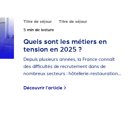
Titre de séjour
Titre de séjour
5 min de lecture
Quels sont les métiers en
tension en 2025 ?
Depuis plusieurs années, la France connaît
des difficultés de recrutement dans de
nombreux secteurs : hôtellerie-restauration,
bâtiment, aide à la personne, agriculture…
Ces métiers sont dits "en tension" car les
Découvrir l'article
employeurs ont de plus en plus de mal à
trouver des candidats.