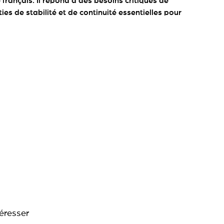
français. Il répond à des besoins critiques de
es de stabilité et de continuité essentielles pour
téresser