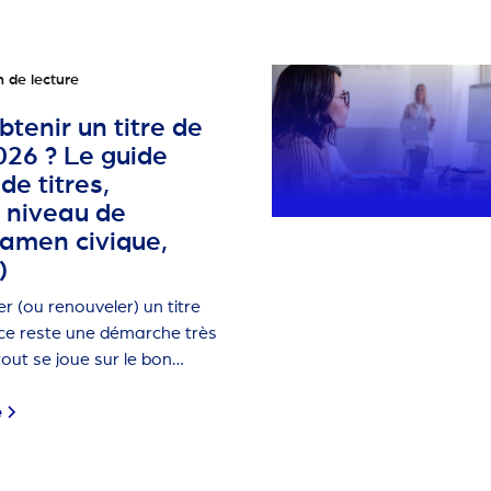
n de lecture
enir un titre de
026 ? Le guide
de titres,
, niveau de
xamen civique,
)
 (ou renouveler) un titre
nce reste une démarche très
out se joue sur le bon
ng, et un dossier propre.
e