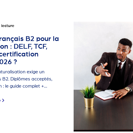
 lecture
rançais B2 pour la
on : DELF, TCF,
certification
2026 ?
turalisation exige un
s B2. Diplômes acceptés,
 : le guide complet +
Papiers Franç
e