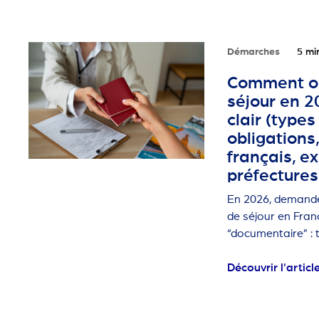
Démarches
5 mi
Comment obt
séjour en 2
clair (types 
obligations
français, e
préfectures
En 2026, demander
de séjour en Fra
“documentaire” : t
motif, le bon timi
Découvrir l'articl