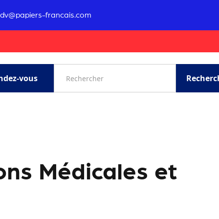
rdv@papiers-francais.com
ndez-vous
ions Médicales et