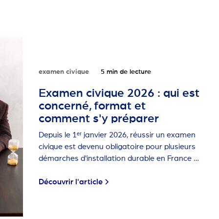
examen civique
5 min de lecture
Examen civique 2026 : qui est
concerné, format et
comment s'y préparer
Depuis le 1ᵉʳ janvier 2026, réussir un examen
civique est devenu obligatoire pour plusieurs
démarches d'installation durable en France :
la naturalisation, la carte de résident de 10
ans et la première carte de séjour
Découvrir l'article
pluriannuelle.