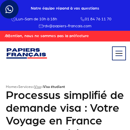
Notre équipe répond à vos questions
Lun-Sam de 10h à 18h
01 84 76 11 70
rdv@papiers-francais.com
Attention, nous ne sommes pas la préfecture
Home
>
Services
>
Visa
>
Visa étudiant
Processus simplifié de
demande visa : Votre
Voyage en France