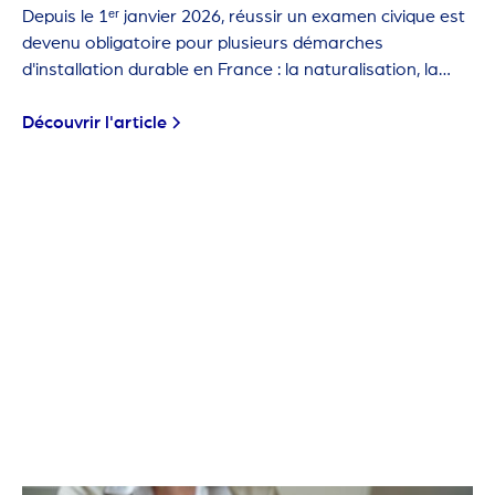
Depuis le 1ᵉʳ janvier 2026, réussir un examen civique est
devenu obligatoire pour plusieurs démarches
d'installation durable en France : la naturalisation, la
carte de résident de 10 ans et la première carte de
séjour pluriannuelle.
Découvrir l'article