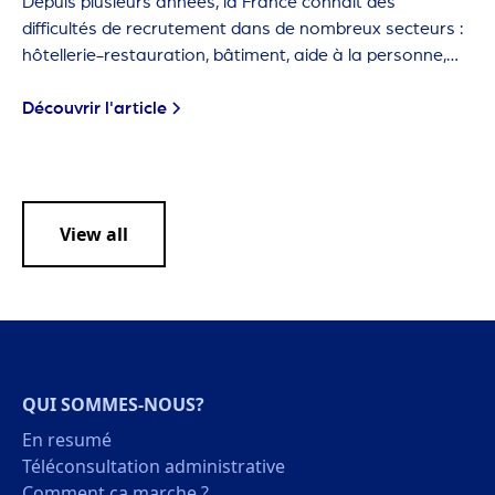
Depuis plusieurs années, la France connaît des
difficultés de recrutement dans de nombreux secteurs :
hôtellerie-restauration, bâtiment, aide à la personne,
agriculture… Ces métiers sont dits "en tension" car les
employeurs ont de plus en plus de mal à trouver des
Découvrir l'article
candidats.
View all
QUI SOMMES-NOUS?
En resumé
Téléconsultation administrative
Comment ca marche ?