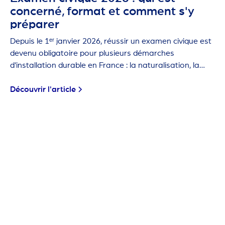
concerné, format et comment s'y
préparer
Depuis le 1ᵉʳ janvier 2026, réussir un examen civique est
devenu obligatoire pour plusieurs démarches
d'installation durable en France : la naturalisation, la
carte de résident de 10 ans et la première carte de
séjour pluriannuelle.
Découvrir l'article