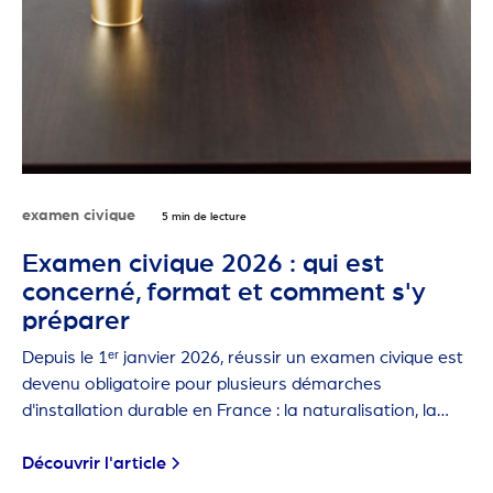
examen civique
5 min de lecture
Examen civique 2026 : qui est
concerné, format et comment s'y
préparer
Depuis le 1ᵉʳ janvier 2026, réussir un examen civique est
devenu obligatoire pour plusieurs démarches
d'installation durable en France : la naturalisation, la
carte de résident de 10 ans et la première carte de
séjour pluriannuelle.
Découvrir l'article