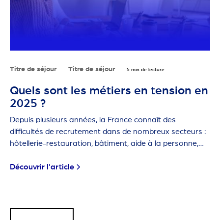
Titre de séjour
Titre de séjour
5 min de lecture
Quels sont les métiers en tension en
2025 ?
Depuis plusieurs années, la France connaît des
difficultés de recrutement dans de nombreux secteurs :
hôtellerie-restauration, bâtiment, aide à la personne,
agriculture… Ces métiers sont dits "en tension" car les
employeurs ont de plus en plus de mal à trouver des
Découvrir l'article
candidats.