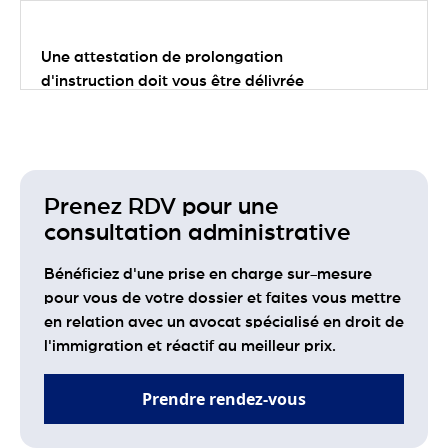
Une attestation de prolongation
d'instruction doit vous être délivrée
avant l'expiration de votre récépissé.
Depuis la décision du Conseil d'État du
5 mai 2026, l'État est tenu de garantir
sa délivrance systématique dans les
temps.
Prenez RDV pour une
consultation administrative
Bénéficiez d'une prise en charge sur-mesure
pour vous de votre dossier et faites vous mettre
en relation avec un avocat spécialisé en droit de
l'immigration et réactif au meilleur prix.
Prendre rendez-vous