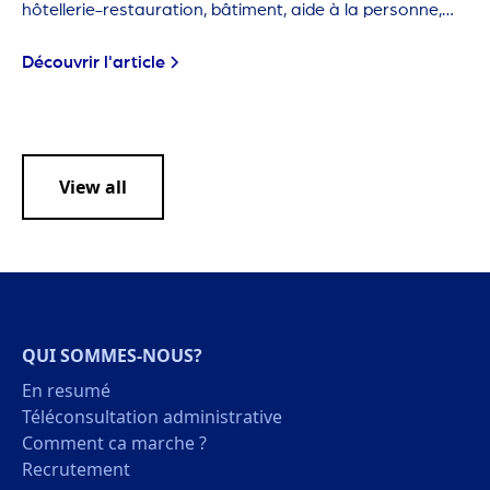
hôtellerie-restauration, bâtiment, aide à la personne,
agriculture… Ces métiers sont dits "en tension" car les
employeurs ont de plus en plus de mal à trouver des
Découvrir l'article
candidats.
View all
QUI SOMMES-NOUS?
En resumé
Téléconsultation administrative
Comment ca marche ?
Recrutement