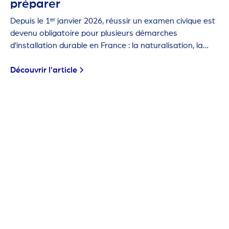
préparer
Depuis le 1ᵉʳ janvier 2026, réussir un examen civique est
devenu obligatoire pour plusieurs démarches
d'installation durable en France : la naturalisation, la
carte de résident de 10 ans et la première carte de
séjour pluriannuelle.
Découvrir l'article