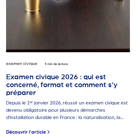
examen civique
5 min de lecture
Examen civique 2026 : qui est
concerné, format et comment s'y
préparer
Depuis le 1ᵉʳ janvier 2026, réussir un examen civique est
devenu obligatoire pour plusieurs démarches
d'installation durable en France : la naturalisation, la
carte de résident de 10 ans et la première carte de
séjour pluriannuelle.
Découvrir l'article