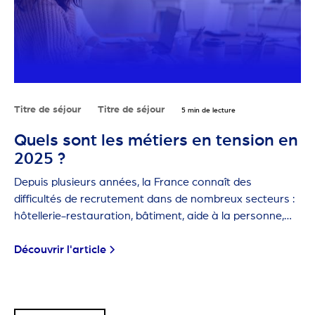
Titre de séjour
Titre de séjour
5 min de lecture
Quels sont les métiers en tension en
2025 ?
Depuis plusieurs années, la France connaît des
difficultés de recrutement dans de nombreux secteurs :
hôtellerie-restauration, bâtiment, aide à la personne,
agriculture… Ces métiers sont dits "en tension" car les
employeurs ont de plus en plus de mal à trouver des
Découvrir l'article
candidats.