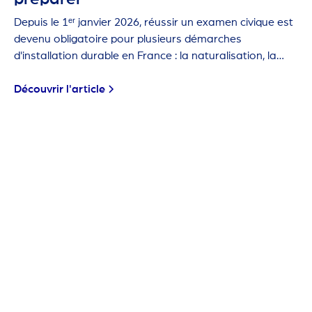
Depuis le 1ᵉʳ janvier 2026, réussir un examen civique est
devenu obligatoire pour plusieurs démarches
d'installation durable en France : la naturalisation, la
carte de résident de 10 ans et la première carte de
séjour pluriannuelle.
Découvrir l'article