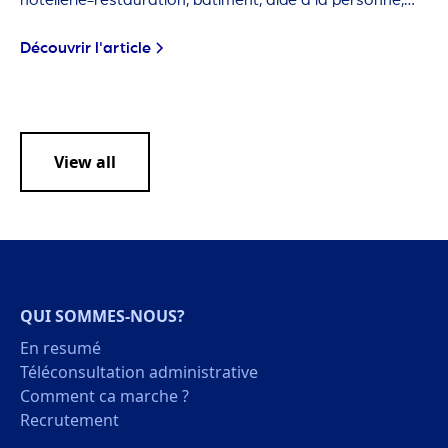
agriculture… Ces métiers sont dits "en tension" car les
employeurs ont de plus en plus de mal à trouver des
Découvrir l'article
candidats.
View all
QUI SOMMES-NOUS?
En resumé
Téléconsultation administrative
Comment ca marche ?
Recrutement